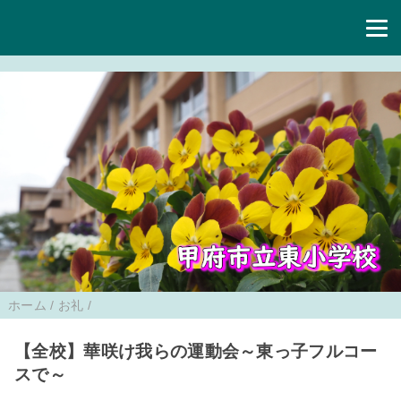
ホーム
/
お礼
/
【全校】華咲け我らの運動会～東っ子フルコー
スで～