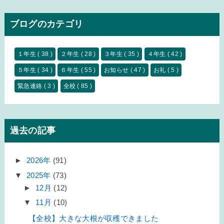
ブログのカテゴリ
１年生
( 38 )
２年生
( 28 )
３年生
( 35 )
４年生
( 42 )
５年生
( 34 )
６年生
( 55 )
お知らせ
( 47 )
お礼
( 5 )
緊急連絡
( 3 )
全校
( 85 )
過去の記事
►
2026年
(91)
▼
2025年
(73)
►
12月
(12)
▼
11月
(10)
【全校】大きな大根が収穫できました