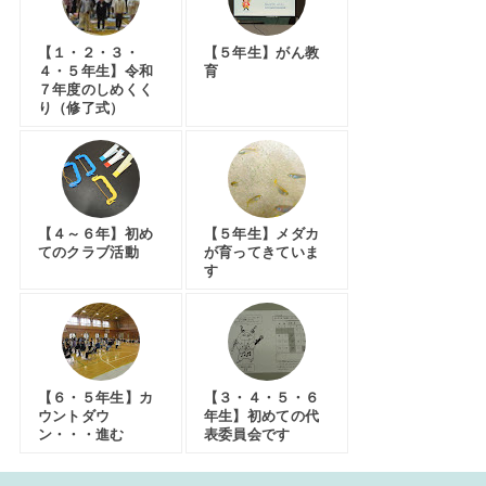
【１・２・３・
【５年生】がん教
４・５年生】令和
育
７年度のしめくく
り（修了式）
【４～６年】初め
【５年生】メダカ
てのクラブ活動
が育ってきていま
す
【６・５年生】カ
【３・４・５・６
ウントダウ
年生】初めての代
ン・・・進む
表委員会です