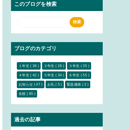
このブログを検索
ブログのカテゴリ
１年生
( 38 )
２年生
( 28 )
３年生
( 35 )
４年生
( 42 )
５年生
( 34 )
６年生
( 55 )
お知らせ
( 47 )
お礼
( 5 )
緊急連絡
( 3 )
全校
( 85 )
過去の記事