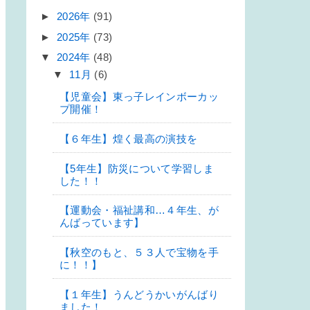
►
2026年
(91)
►
2025年
(73)
▼
2024年
(48)
▼
11月
(6)
【児童会】東っ子レインボーカッ
プ開催！
【６年生】煌く最高の演技を
【5年生】防災について学習しま
した！！
【運動会・福祉講和…４年生、が
んばっています】
【秋空のもと、５３人で宝物を手
に！！】
【１年生】うんどうかいがんばり
ました！