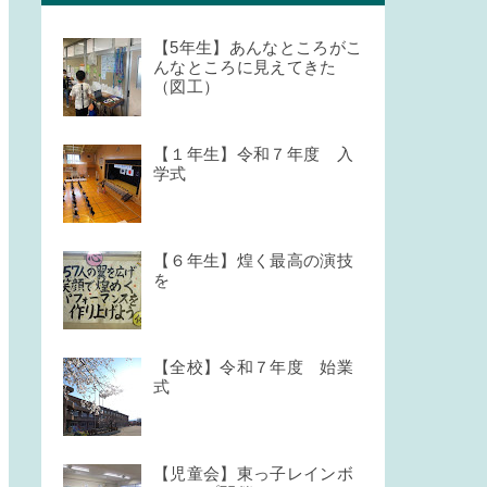
【5年生】あんなところがこ
んなところに見えてきた
（図工）
【１年生】令和７年度 入
学式
【６年生】煌く最高の演技
を
【全校】令和７年度 始業
式
【児童会】東っ子レインボ