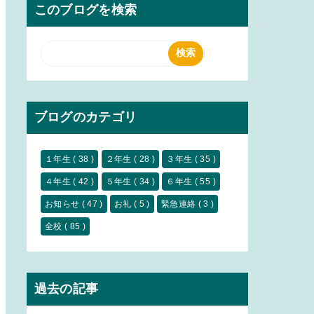
このブログを検索
ブログのカテゴリ
１年生
( 38 )
２年生
( 28 )
３年生
( 35 )
４年生
( 42 )
５年生
( 34 )
６年生
( 55 )
お知らせ
( 47 )
お礼
( 5 )
緊急連絡
( 3 )
全校
( 85 )
過去の記事