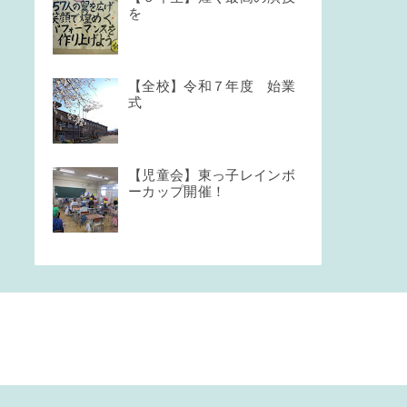
を
【全校】令和７年度 始業
式
【児童会】東っ子レインボ
ーカップ開催！