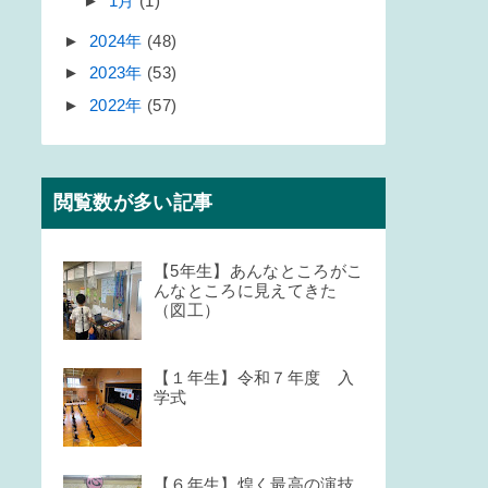
►
1月
(1)
►
2024年
(48)
►
2023年
(53)
►
2022年
(57)
閲覧数が多い記事
【5年生】あんなところがこ
んなところに見えてきた
（図工）
【１年生】令和７年度 入
学式
【６年生】煌く最高の演技