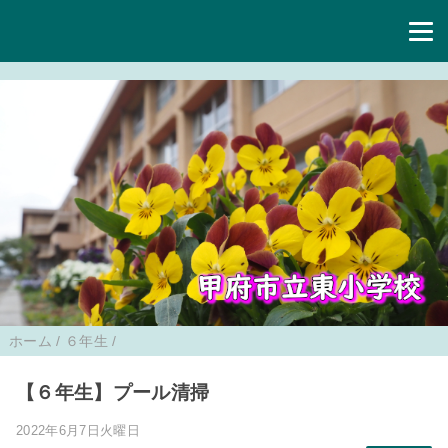
ホーム
/
６年生
/
【６年生】プール清掃
2022年6月7日火曜日