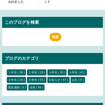
われました
ンド
このブログを検索
ブログのカテゴリ
１年生
( 38 )
２年生
( 28 )
３年生
( 35 )
４年生
( 42 )
５年生
( 34 )
６年生
( 55 )
お知らせ
( 47 )
お礼
( 5 )
緊急連絡
( 3 )
全校
( 85 )