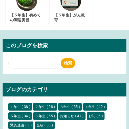
【５年生】初めて
【５年生】がん教
の調理実習
育
このブログを検索
ブログのカテゴリ
１年生
( 38 )
２年生
( 28 )
３年生
( 35 )
４年生
( 42 )
５年生
( 34 )
６年生
( 55 )
お知らせ
( 47 )
お礼
( 5 )
緊急連絡
( 3 )
全校
( 85 )