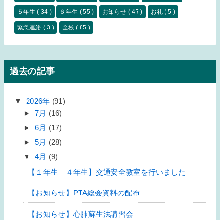
５年生
( 34 )
６年生
( 55 )
お知らせ
( 47 )
お礼
( 5 )
緊急連絡
( 3 )
全校
( 85 )
過去の記事
▼
2026年
(91)
►
7月
(16)
►
6月
(17)
►
5月
(28)
▼
4月
(9)
【１年生 ４年生】交通安全教室を行いました
【お知らせ】PTA総会資料の配布
【お知らせ】心肺蘇生法講習会