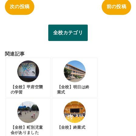
次の投稿
前の投稿
全校カテゴリ
関連記事
【全校】甲府空襲
【全校】明日は終
の学習
業式
【全校】町別児童
【全校】終業式
会がありました