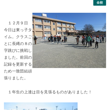
全校
１２月９日
今日は東っ子タ
イム。クラスご
とに長縄の８の
字跳びに挑戦し
ました。前回の
記録を更新する
ため一致団結頑
張りました。
１年生の上達は目を見張るものがありました！