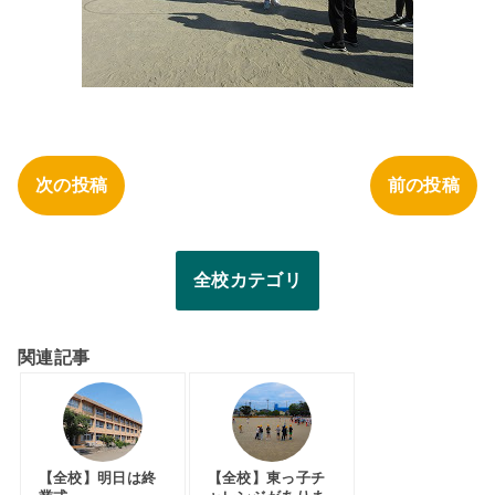
次の投稿
前の投稿
全校カテゴリ
関連記事
【全校】明日は終
【全校】東っ子チ