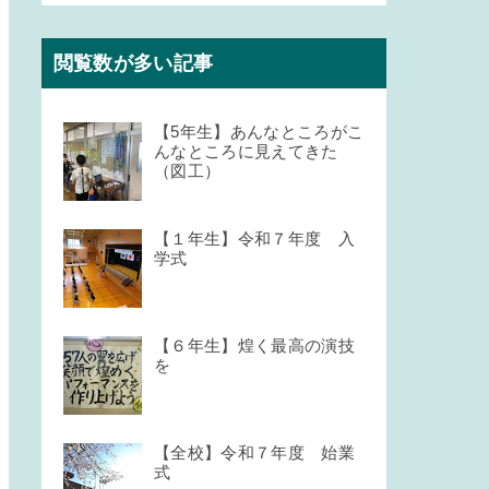
閲覧数が多い記事
【5年生】あんなところがこ
んなところに見えてきた
（図工）
【１年生】令和７年度 入
学式
【６年生】煌く最高の演技
を
【全校】令和７年度 始業
式