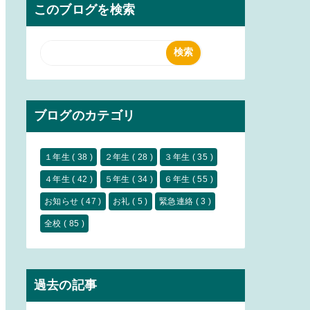
このブログを検索
ブログのカテゴリ
１年生
( 38 )
２年生
( 28 )
３年生
( 35 )
４年生
( 42 )
５年生
( 34 )
６年生
( 55 )
お知らせ
( 47 )
お礼
( 5 )
緊急連絡
( 3 )
全校
( 85 )
過去の記事