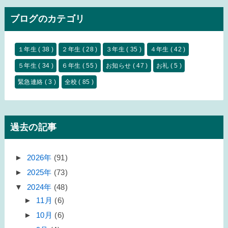
ブログのカテゴリ
１年生
( 38 )
２年生
( 28 )
３年生
( 35 )
４年生
( 42 )
５年生
( 34 )
６年生
( 55 )
お知らせ
( 47 )
お礼
( 5 )
緊急連絡
( 3 )
全校
( 85 )
過去の記事
►
2026年
(91)
►
2025年
(73)
▼
2024年
(48)
►
11月
(6)
►
10月
(6)