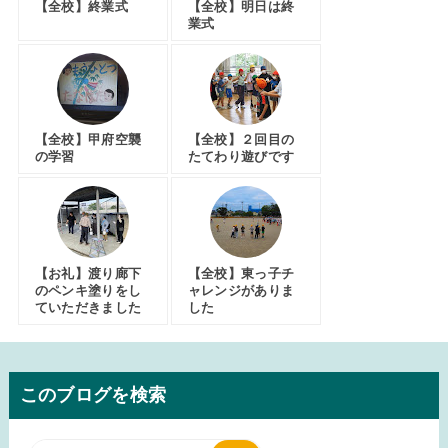
【全校】終業式
【全校】明日は終
業式
【全校】甲府空襲
【全校】２回目の
の学習
たてわり遊びです
【お礼】渡り廊下
【全校】東っ子チ
のペンキ塗りをし
ャレンジがありま
ていただきました
した
このブログを検索