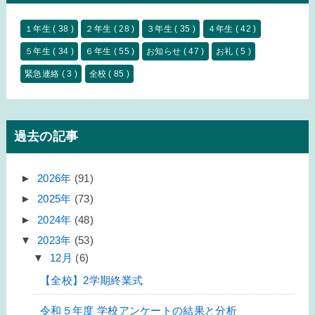
１年生
( 38 )
２年生
( 28 )
３年生
( 35 )
４年生
( 42 )
５年生
( 34 )
６年生
( 55 )
お知らせ
( 47 )
お礼
( 5 )
緊急連絡
( 3 )
全校
( 85 )
過去の記事
►
2026年
(91)
►
2025年
(73)
►
2024年
(48)
▼
2023年
(53)
▼
12月
(6)
【全校】2学期終業式
令和５年度 学校アンケートの結果と分析